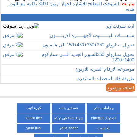
مثبــت:
السوفت المعالج للاشاره لجهاز اريون 3000 بكامة مع اللودر
هديه
اريد سوفت وير
ملـفـــــات البــــــــوت لأجهــــــزة الاريــــــون
تحويل ستارواي 250+350+450+150 الى هايفيون
تحويل ستارواي 250السوبر الجديد الـــى ستاركوم
1400+1200
موسوعة الارقام السرية للاريون
طريقة فك المحطات المشفرة
اضافه موضوع
بيجامات بناتي
فساتين بنات
كورة لايف
اشتراك chatgpt
شراء شقة في تركيا
koora live
يلا شوت
yalla shoot
yalla live