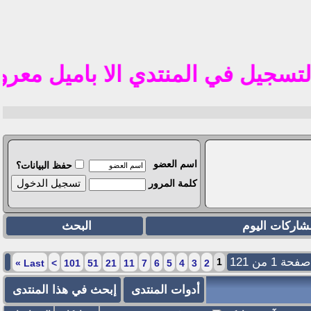
ت
يل في المنتدي الا باميل معروف في الوطن ال
اسم العضو
حفظ البيانات؟
كلمة المرور
شاركات اليوم
البحث
صفحة 1 من 121
1
»
Last
>
101
51
21
11
7
6
5
4
3
2
أدوات المنتدى
إبحث في هذا المنتدى