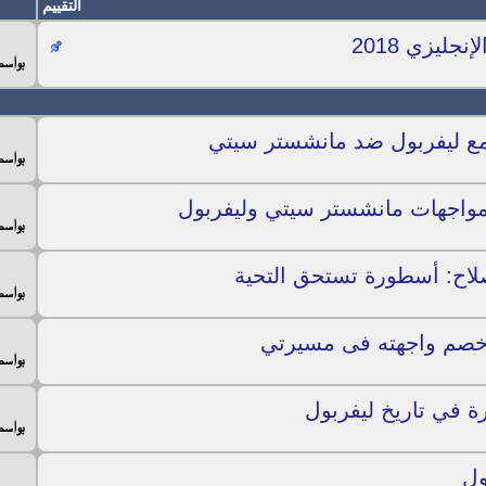
التقييم
ليزي 2018
بواس
مع ليفربول ضد مانشستر سيتي
بواس
مواجهات مانشستر سيتي وليفربول
بواس
صلاح: أسطورة تستحق التحية
بواس
 خصم واجهته فى مسيرتي
بواس
ة في تاريخ ليفربول
بواس
ول