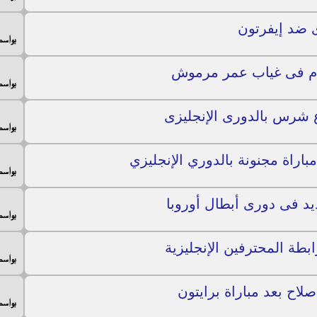
ى ضد إيفرتون
بواس
م فى غياب عمر مرموش
بواس
 شرس بالدورى الإنجليزى
بواس
بواس
ديد فى دورى أبطال أوروبا
بواس
ة المحترفين الإنجليزية
بواس
اح بعد مباراة برايتون
بواس