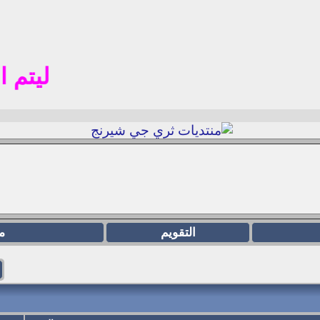
ليتم التسج
التقويم
م