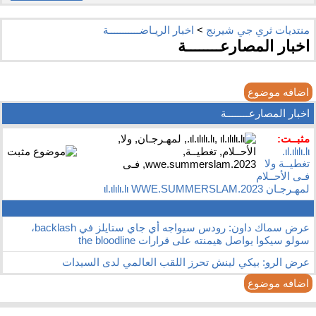
منتديات ثري جي شيرنج
>
اخبار الريـاضـــــــــــة
اخبار المصارعــــــــة
اضافه موضوع
اخبار المصارعــــــــة
مثبــت:
ιl.ιlιlι.lι.
تغطيــة ولا
فـى الأحــلام
لمهـرجـان ιl.ιlιlι.lι WWE.SUMMERSLAM.2023
عرض سماك داون: رودس سيواجه أي جاي ستايلز في backlash،
سولو سيكوا يواصل هيمنته على قرارات the bloodline
عرض الرو: بيكي لينش تحرز اللقب العالمي لدى السيدات
اضافه موضوع