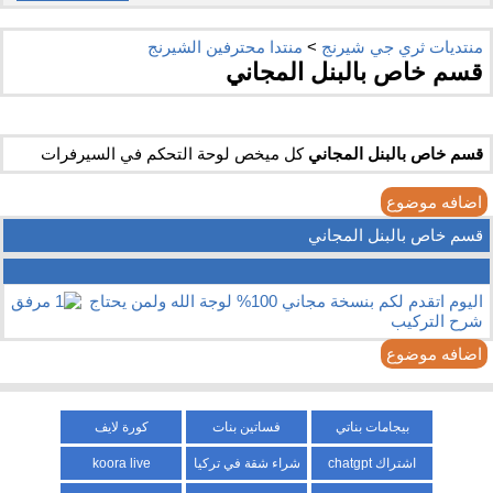
منتديات ثري جي شيرنج
>
منتدا محترفين الشيرنج
قسم خاص بالبنل المجاني
قسم خاص بالبنل المجاني
كل ميخص لوحة التحكم في السيرفرات
اضافه موضوع
قسم خاص بالبنل المجاني
اليوم اتقدم لكم بنسخة مجاني 100% لوجة الله ولمن يحتاج
شرح التركيب
اضافه موضوع
بيجامات بناتي
فساتين بنات
كورة لايف
اشتراك chatgpt
شراء شقة في تركيا
koora live