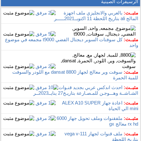
الرسيفرات الصينية
مثبــت:
بالعربي والانجليزي ملف اجهزة
المالج ali بتاريخ اللحظة 11 اكتوبــ2021ــــــر
مثبــت:
كل سوفتات السوبر ديجتال الفضي t9000 مجمعه في موضوع
واحد
مثبــت:
سوفت وير معالج لجهاز dansat 8800 مع اللودر والسوفت
للمبة الحمرة
مثبــت:
احدث اندكس عربي بجديد قنـوات
الشـاشــة وهـــوجـن للمـصـارعة بتاريـخ27 ينايــ2023ــر
مثبــت:
اعادة جهاز ALEX A10 SUPER
mini الي الحياة
مثبــت:
ملفقنوات وملف تحويل جهاز 6000
rx hd معالج gx
مثبــت:
ملف قنوات لجهاز vega v-111
بتاريخ اللحظة