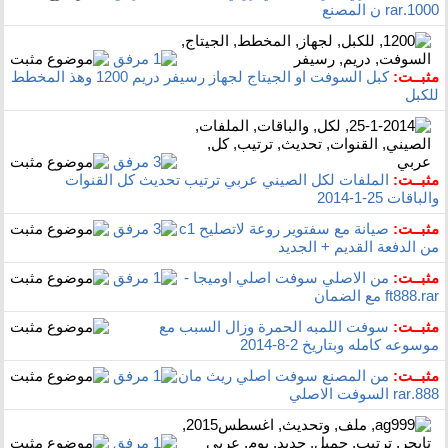
1000.rar‏ ن المصنع
مثبــت:
كبل السوفت او الجيتاج لجهاز رسيفر دريم 1200 وهذ المخطط
للكبل
مثبــت:
الملفات لكل الصيني عربي ترتيب تحديث كل القنوات
والباقات 25-1-2014
مثبــت:
صيانة مع سفتوير روعة لاتصليح c1
من الدفعة القديم + الجديد
مثبــت:
من الاصلي سوفت اصلي اوميجا -
ft888.rar‏ مع الضمان
مثبــت:
سوفت اللمبه الحمرة وزال السبب مع
موسوعه كامله وبتاريخ 2-8-2014
مثبــت:
من المصنع سوفت اصلي ريث مان
888.rar‏ السوفت الاصلي