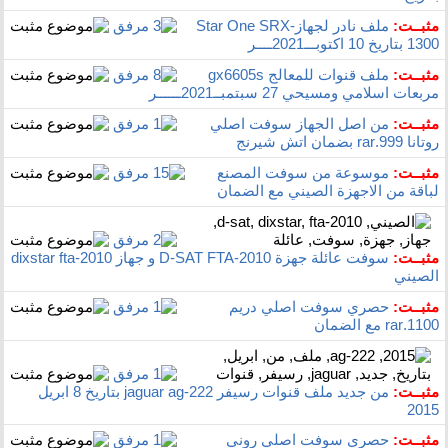
مثبــت:
ملف نادر لجهازStar One SRX-
1300 بتاريخ 10 اكتوبـــ2021ــــر
مثبــت:
ملف قنوات للمعالج gx6605s
مربعات اسلامي ومسيحي 27 سبتمبــ2021ــــــر
مثبــت:
من اصل الجهاز سوفت اصلي
روتانا 999.rar‏ بضمان اتش شيرنج
مثبــت:
موسوعة من سوفت المصنع
لباقة من الاجهزة الصيني مع الضمان
مثبــت:
سوفت عائلة جهزة D-SAT FTA-2010 و جهاز dixstar fta-2010
الصيني
مثبــت:
حصري سوفت اصلي دريم
1100.rar‏ مع الضمان
مثبــت:
من جديد ملف قنوات رسيفر jaguar ag-222 بتاريخ 8 ابريل
2015
مثبــت:
حصري سوفت اصلي روني