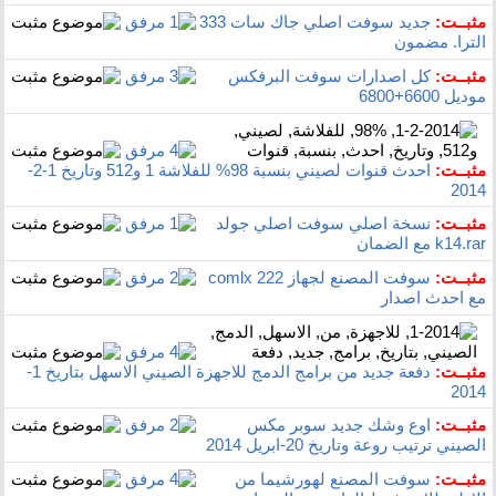
مثبــت:
جديد سوفت اصلي جاك سات 333
الترا. مضمون
مثبــت:
كل اصدارات سوفت البرفكس
موديل 6600+6800
مثبــت:
احدث قنوات لصيني بنسبة 98% للفلاشة 1 و512 وتاريخ 1-2-
2014
مثبــت:
نسخة اصلي سوفت اصلي جولد
k14.rar‏ مع الضمان
مثبــت:
سوفت المصنع لجهاز comlx 222
مع احدث اصدار
مثبــت:
دفعة جديد من برامج الدمج للاجهزة الصيني الاسهل بتاريخ 1-
2014
مثبــت:
اوع وشك جديد سوبر مكس
الصيني ترتيب روعة وتاريخ 20-ابريل 2014
مثبــت:
سوفت المصنع لهورشيما من