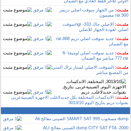
الاولي للاخر فقط العادي مع الضمان
مثبــت:
من الجهاز سوفت اصلي دريمر
900.rar‏ مضمون
مثبــت:
الاصلي جاك ngr -333سوفت
اصلي. لعودة الجهاز للاصلي
مثبــت:
جديد سوفت اصلي دريم 888.rar
مع الضمان
مثبــت:
جديد سوفت اصلي اوميجا ft-
777.rar‏ مباشر مع الضمان
مثبــت:
السوفت الاصلي لستار نراك المني
من المصنع مباشر
مثبــت:
الاندكسات المختلفة بكل جديدلاغلب الاجهزة الصينيةعربى
بقنوات دريم بتاريخ اليوم 3013/10
dump مسحوب SMART SAT 999 الصينى معالج Ali
dump CITY SAT FTA -2000 الصينى معالج ALI