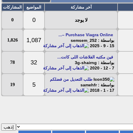
آخر مشاركة
المواضيع
المشاركات
0
0
لا يوجد
Purchase Viagra Online –...
1,087
1,826
بواسطة : semsem_252
15 - 9 - 2025
فين مكتبه الفلاشات اللى كانت...
32
78
بواسطة : 3g-shairng
7 - 12 - 2020
طلب التعديل من فضلكم
5
19
بواسطة : samehfr
17 - 1 - 2018