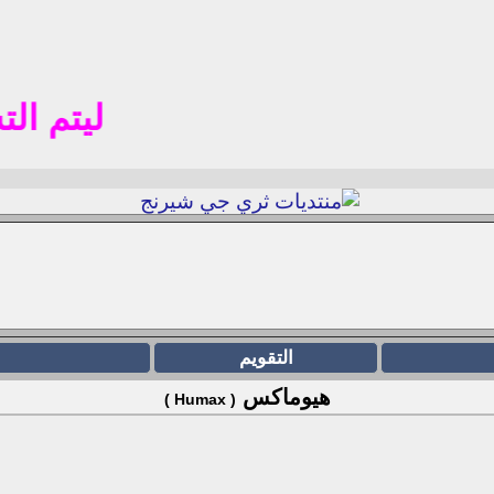
ليتم التسجيل 
التقويم
هيوماكس
( Humax )