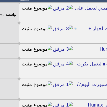
 القديم الميني ليعمل على
بواسطة : medo55198@gmail.com
 لجهاز +
سوفت ديكودر الهيوماكس الاسود ir-aceii ليعمل بكرت
ملف قنوات مرتب منسق لجهاز بي ان سبورت اليوم7/
Hu