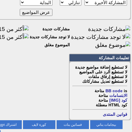
مشاركات جديدة
لا توجد مشاركات جديدة
الموضوع مغلق
تعليمات المشاركة
لا تستطيع
إضافة مواضيع جديدة
لا تستطيع
الرد على المواضيع
لا تستطيع
إرفاق ملفات
لا تستطيع
تعديل مشاركاتك
is
BB code
متاحة
الابتسامات
متاحة
كود [IMG]
متاحة
كود HTML
معطلة
قوانين المنتدى
بيجامات بناتي
فساتين بنات
كورة لايف
اشتراك chatgpt