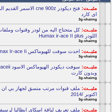
مثبــت:
فتح ديكودر cne 900z الاسمر
اى كارد
3g-shairng
مثبــت:
كل متحتاج اليه من لودر وقنوات وملفات
اللودر Humax ir-ace II plus
3g-shairng
مثبــت:
احدث سوفت للهيوماكس Humax Ir-ace Ii
3g-shairng
مثبــت:
وبدون كارت
3g-shairng
مثبــت:
اكتوبر /2014
3g-shairng
مثبــت:
ملف تعريف لباقة اسكاي ايطاليا لرسيفر max