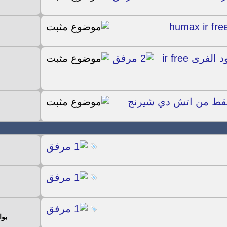
أحدث سوفت لديكودر الهيوماكس الأسود الفرى ir free
فقط من اتش دي شيرنج
بوا