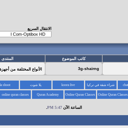
الانتقال السريع
كاتب الموضوع
المنتدى
3g-shairng
الأنواع المختلفة من أجهزة D
شراء شقة في تركيا
koora live
يلا شوت
la shoot
online quran classes
Quran Academy
Online Quran Classes
Online Quran Classes
for kids
for
الساعة الآن
.
5:47 PM