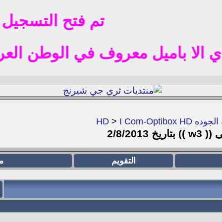
تم فتح التسجيل للج
ل معروف في الوطن العربي مثل  hotmil gmail
لجوده HD
I Com-Optibox HD
>
2/8/20
التقويم
م