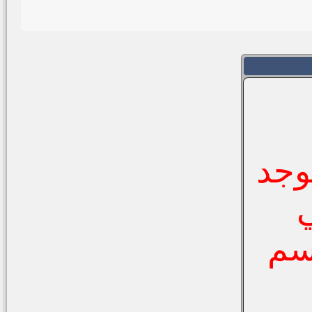
وجد
سم