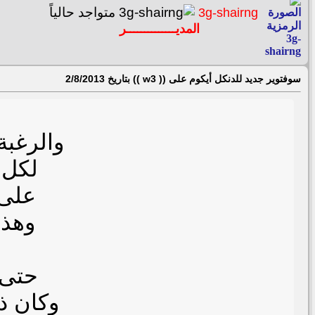
3g-shairng
المديــــــــــــــر
سوفتوير جديد للدنكل أيكوم على (( w3 )) بتاريخ 2/8/2013
والرغبة
لكل 
على 
وهذا
حتى 
وكان ذ