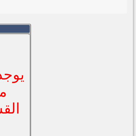
يوجد
م
الق