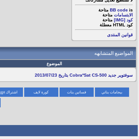
لا تستطيع
تعديل مشاركاتك
is
BB code
متاحة
الابتسامات
متاحة
كود [IMG]
متاحة
كود HTML
معطلة
قوانين المنتدى
المواضيع المتشابهه
الموضوع
سوفتوير جديد Cobra*Sat CS-500 بتاريخ 2013/07/23
بيجامات بناتي
فساتين بنات
كورة لايف
اشتراك chatgpt