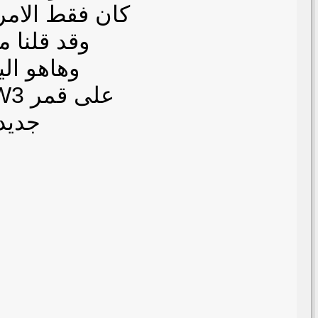
كان فقط الامر
وقد قلنا م
وهاهو ال
على قمر W3 وقريباً انشاء الله سيكون بين ايديكم سوفتوير
جديد للأيكوم 