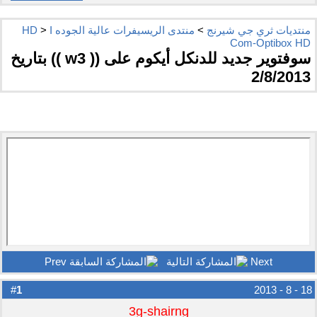
منتديات ثري جي شيرنج
>
منتدى الريسيفرات عالية الجوده HD
I
>
Com-Optibox HD
سوفتوير جديد للدنكل أيكوم على (( w3 )) بتاريخ
2/8/2013
Prev
Next
1
#
18 - 8 - 2013
3g-shairng