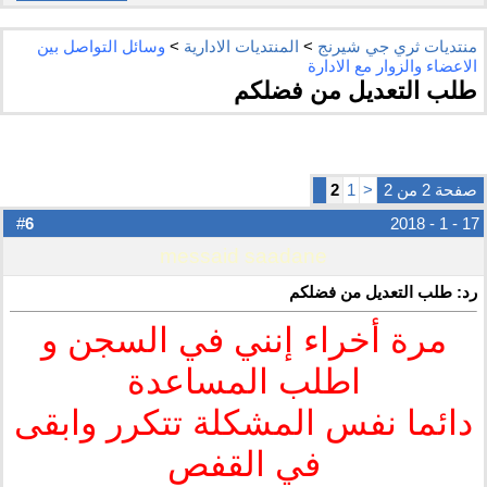
منتديات ثري جي شيرنج
>
المنتديات الادارية
>
وسائل التواصل بين
الاعضاء والزوار مع الادارة
طلب التعديل من فضلكم
صفحة 2 من 2
<
1
2
6
#
17 - 1 - 2018
messaid saadane
رد: طلب التعديل من فضلكم
مرة أخراء إنني في السجن و
اطلب المساعدة
دائما نفس المشكلة تتكرر وابقى
في القفص