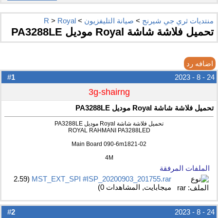
منتديات ثري جي شيرنج
>
صيانة التليفزيون
>
Royal
>
R
تحميل فلاشة شاشة Royal موديل PA3288LE
اضافه رد
1
#
24 - 8 - 2023
3g-shairng
تحميل فلاشة شاشة Royal موديل PA3288LE
تحميل فلاشة شاشة Royal موديل PA3288LE
ROYAL RAHMANI PA3288LED
Main Board 090-6m1821-02
4M
الملفات المرفقة
MST_EXT_SPI #ISP_20200903_201755.rar‏
(2.59
ميجابايت, المشاهدات 0)
2
#
24 - 8 - 2023