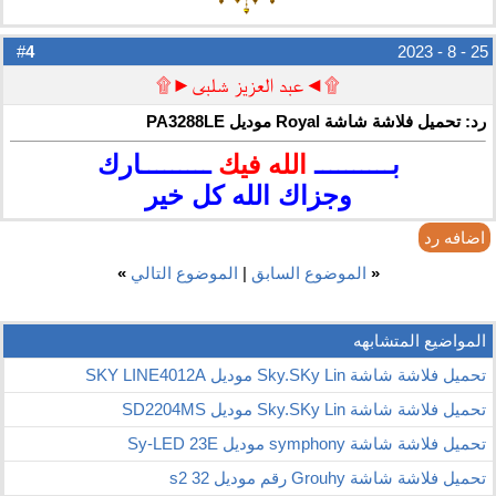
4
#
25 - 8 - 2023
۩◄عبد العزيز شلبى►۩
رد: تحميل فلاشة شاشة Royal موديل PA3288LE
بــــــــــ
الله فيك
ـــــــــارك
وجزاك الله كل خير
اضافه رد
«
الموضوع السابق
|
الموضوع التالي
»
المواضيع المتشابهه
تحميل فلاشة شاشة Sky.SKy Lin موديل SKY LINE4012A
تحميل فلاشة شاشة Sky.SKy Lin موديل SD2204MS
تحميل فلاشة شاشة symphony موديل Sy-LED 23E
تحميل فلاشة شاشة Grouhy رقم موديل 32 s2