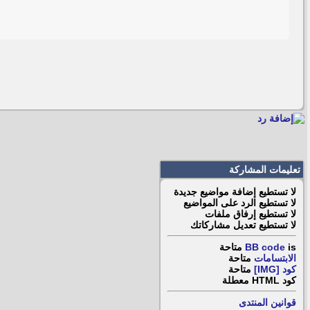
تعليمات المشاركة
لا تستطيع
إضافة مواضيع جديدة
لا تستطيع
الرد على المواضيع
لا تستطيع
إرفاق ملفات
لا تستطيع
تعديل مشاركاتك
is
BB code
متاحة
الابتسامات
متاحة
كود [IMG]
متاحة
كود HTML
معطلة
قوانين المنتدى