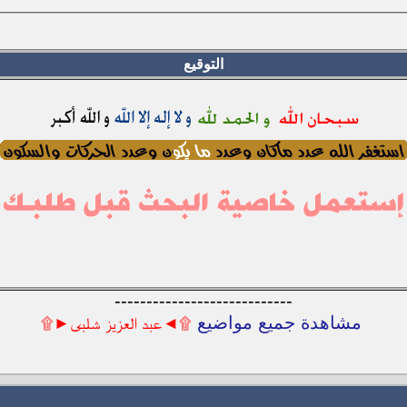
التوقيع
----------------------------
مشاهدة جميع مواضيع
۩◄عبد العزيز شلبى►۩