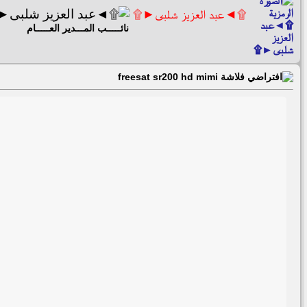
۩◄عبد العزيز شلبى►۩
نائـــــب المـــدير العـــــام
فلاشة freesat sr200 hd mimi