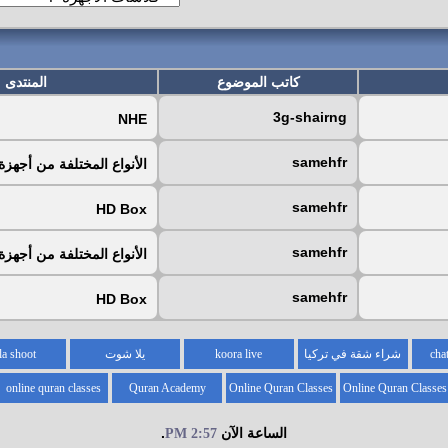
كاتب الموضوع
المنتدى
3g-shairng
NHE
samehfr
الأنواع المختلفة من أجهزة D
samehfr
HD Box
samehfr
الأنواع المختلفة من أجهزة D
samehfr
HD Box
شراء شقة في تركيا
koora live
يلا شوت
la shoot
online quran classes
Quran Academy
Online Quran Classes
Online Quran Classes
for kids
for
الساعة الآن
.
2:57 PM