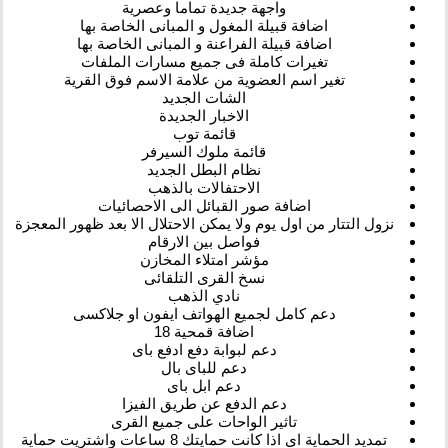
واجهة جديدة تماما وعصرية
اضافة قبيلة المغول و المبانى الخاصة بها
اضافة قبيلة الفراعنة و المبانى الخاصة بها
تغيرات كاملة فى جميع مسارات الملفات
تغير اسم العضوية من علامة الاسم فوق القرية
الشات الجديد
الاخبار الجديدة
قائمة توب
قائمة ملوك السيرفر
نظام البطل الجديد
الاحتفالات بالذهب
اضافة صور القبائل الى الاحصائيات
نزول التتار من اول يوم ولا يمكن الاحتلال الا بعد ظهور المعجزة
فواصل بين الارقام
مؤشر امتلاء المخازن
نسخ القرى التلقائى
نادي الذهب
دعم كامل لجميع الهواتف ايفون او جلاكسى
اضافة قمحية 18
دعم لبوابة دفع ادفع باى
دعم للباى بال
دعم ابل باى
دعم الدفع عن طريق الفيزا
تاثير الواحات على جميع القرى
تمديد الحماية اى اذا كانت حمايتك 8 ساعات واشتريت حماية