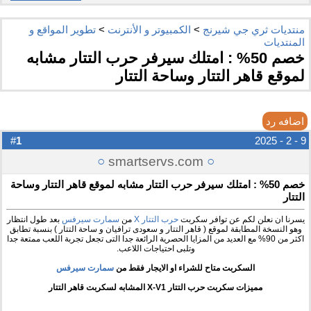
منتديات ثري جي شيرنج
>
الكمبيوتر و الأنترنت
>
تطوير المواقع و
المنتديات
خصم 50% : امتلك سيرفر حرب التتار مشابه
لموقع قاهر التتار وساحة التتار
اضافه رد
1
#
9 - 2 - 2025
○
smartservs.com
○
خصم 50% : امتلك سيرفر حرب التتار مشابه لموقع قاهر التتار وساحة
التتار
يسرنا ان نعلن لكم عن توافر سكربت
حرب التتار X
من
سمارت سيرفس
بعد طول انتظار
وهو النسخة المطابقة لموقع ( قاهر التتار و سعودى ترافيان و ساحة التتار ) بنسبة تطابق
اكثر من 90% مع العديد من المزايا الحصرية الرائعة جدا التى تجعل تجربة اللعب ممتعة جدا
وتلبى احتياجات اللاعب.
السكربت متاح للشراء او الايجار فقط من
سمارت سيرفس
مميزات سكربت حرب التتار X-V1 المشابه لسكربت قاهر التتار