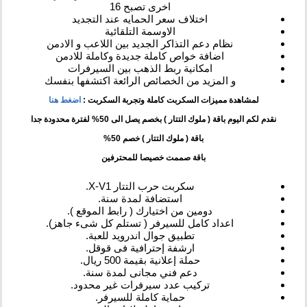
اخرى تصبح 16
اختلاف سعر الحمايه عند التجديد
الاوسمة التلقائية
نظام دعم التذاكر الجديد بين اللاعب و الادمن
اضافة خواص كاملة جديدة وكاملة للادمن
امكانية ربط الذهب بين السيرفرات
و المزيد من الخصائص الرائعة اكتشفها بنفسك
لمشاهدة مميزات السكربت كاملة وتجربة السكربت :
اضغط هنا
نقدم لكم اليوم باقة ( ملوك التتار ) بخصم يصل الى 50% لفترة محدودة جدا
باقة ( ملوك التتار ) خصم 50%
باقة صممت خصيصا للمحترفين
سكربت حرب التتار X-V1.
استضافة لمدة سنة.
دومين من اختيارك ( رابط الموقع ).
اعداد كامل للسيرفر ( تستلم كل شىء جاهز).
تطبيق جوال اندرويد للعبة.
ارشفة إحترافية فى قوقل.
حملة إعلانية بقيمة 500 ريال.
دعم فني مجانى لمدة سنة.
تركيب عدد سيرفرات غير محدود.
حماية كاملة للسيرفر.