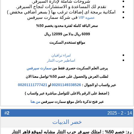
شروحات شاملة لإدارة السيرفر.
نقدم لك المساعدة و الاستشارات لنجاح السيرفر.
امكانية برمجة اى إضافات ترغب بها ( بسعر اضافي مخفض )
فى شركة سمارت سيرفس
عضوية VIP
سعر الباقة كاملة لفترة محدود بخصم 50%
6099 ريال بدلا من 12099 ريال
مواقع تستخدم السكربت
امراء ترافيان
اساطير حرب التتار
يرجى العلم السكربت حصرى فقط من
سمارت سيرفس
لطلب العرض والحصول على خصم 50% تواصل معنا الان
عبر واتساب او الجوال :
00201149338526
او
00201111777421
( اضغط على الرقم بالاعلى للتواصل مباشرة عبر واتساب )
عبر فتح تذكرة داخل موقع سمارت سيرفس
من هنا
2
#
14 - 2 - 2025
خضر الدبيات
رد: خصم 50% : امتلك سيرفر حرب التتار مشابه لموقع قاهر التتار