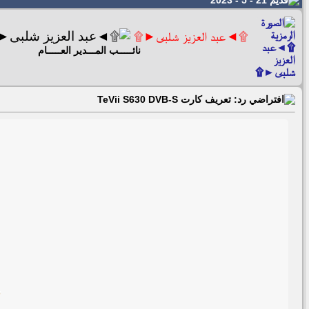
21 - 5 - 2023
۩◄عبد العزيز شلبى►۩
نائـــــب المـــدير العـــــام
رد: تعريف كارت TeVii S630 DVB-S