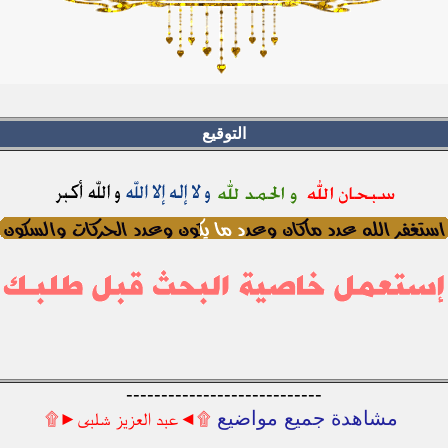
التوقيع
----------------------------
مشاهدة جميع مواضيع
۩◄عبد العزيز شلبى►۩