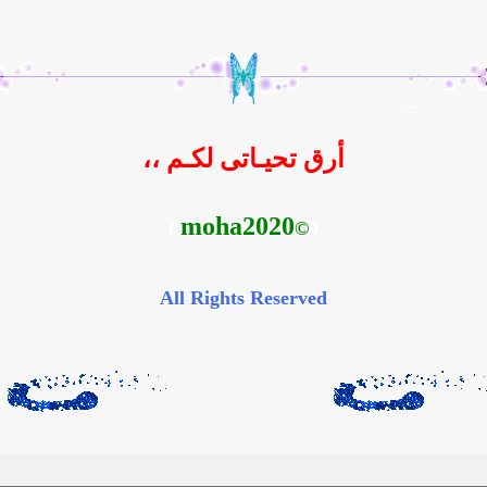
أرق تحيـاتى لكـم ،،
moha2020
f
©
0
All Rights Reserved