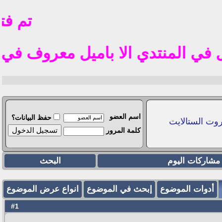
تم فتح ال
دي الا باميل معروف في الوطن العربي مثل l
اسم العضو
حفظ البيانات؟
وت الستالايت
كلمة المرور
مشاركات اليوم
البحث
أدوات الموضوع
إبحث في الموضوع
انواع عرض الموضوع
1
#