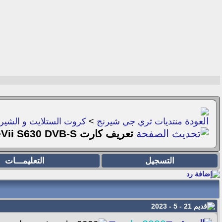
منتديات ثري جي شيرنج
>
كروت الستلايت و الشيرن
تعريف كارت TeVii S630 DVB-S
التسجيل
التعليمـــات
21 - 5 - 2023