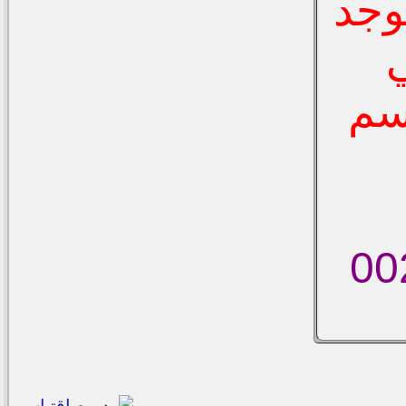
وجد
سم