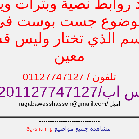
 روابط نصية وبترات وي
وضوع جست بوست في
سم الذي تختار وليس ق
معين
تلفون / 01127747127
00201127747127
اميل /ragabawesshassen@gma il.com
----------------------------
مشاهدة جميع مواضيع
3g-shairng