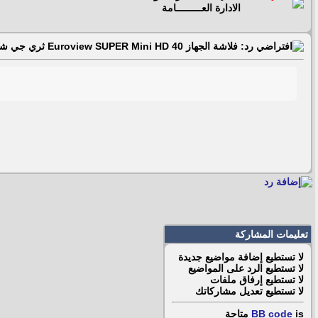
الادارة العـــــــــامة
رد: فلاشة الجهاز Euroview SUPER Mini HD 40 ثري جي شيرنج
تعليمات المشاركة
لا تستطيع
إضافة مواضيع جديدة
لا تستطيع
الرد على المواضيع
لا تستطيع
إرفاق ملفات
لا تستطيع
تعديل مشاركاتك
is
BB code
متاحة