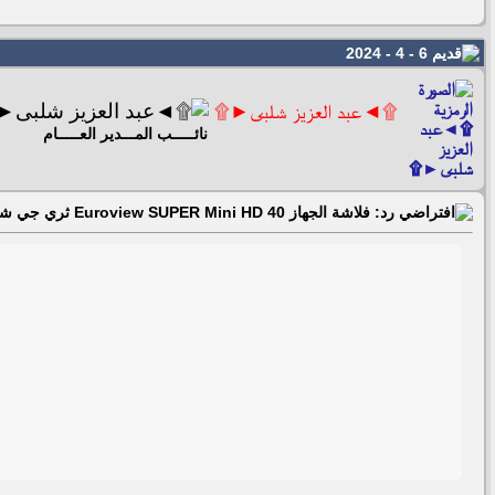
6 - 4 - 2024
۩◄عبد العزيز شلبى►۩
نائـــــب المـــدير العـــــام
رد: فلاشة الجهاز Euroview SUPER Mini HD 40 ثري جي شيرنج