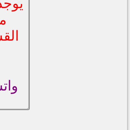
يوجد
م
الق
واتس اب/