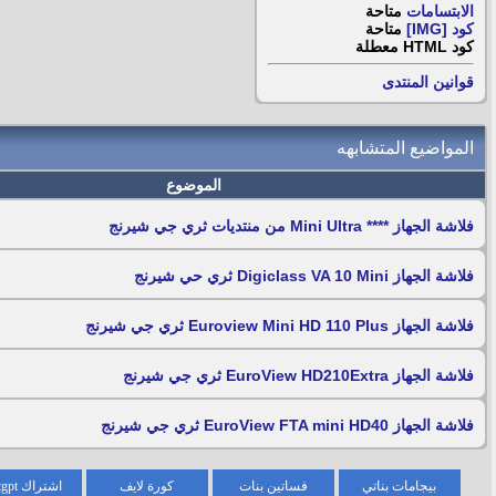
الابتسامات
متاحة
كود [IMG]
متاحة
كود HTML
معطلة
قوانين المنتدى
المواضيع المتشابهه
الموضوع
فلاشة الجهاز **** Mini Ultra من منتديات ثري جي شيرنج
فلاشة الجهاز Digiclass VA 10 Mini ثري حي شيرنج
فلاشة الجهاز Euroview Mini HD 110 Plus ثري جي شيرنج
فلاشة الجهاز EuroView HD210Extra ثري جي شيرنج
فلاشة الجهاز EuroView FTA mini HD40 ثري جي شيرنج
بيجامات بناتي
فساتين بنات
كورة لايف
اشتراك chatgpt