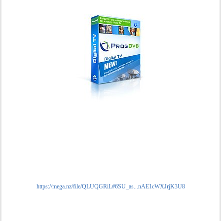
https://mega.nz/file/QLUQGRiL#6SU_as...nAE1cWXJrjK3U8