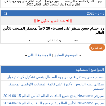
وأنهت الشركة المتحدة للرياضة، بالتنسيق مع اتحاد الكرة، الاتفاق على ودية روسيا فى
إطار برنامج إعداد المنتخب لكأس العالم 2026.
2
#
5 - 5 - 2026
۩◄عبد العزيز شلبى►۩
رد: حسام حسن يستقر على استدعاء 28 لاعباً لمعسكر المنتخب لكأس
العالم
تســـــــــــــ إيدك يا غالى ــــــــــــــــلم
اضافه رد
«
الموضوع السابق
|
الموضوع التالي
»
المواضيع المتشابهه
حسام حسن يستقر على مواجهة السنغال بنفس تشكيل كوت ديفوار
ميكالى يضع الرتوش الأخيرة على قائمة المنتخب الأولمبى لمعسكر
سبتمبر
سيرفر Newcamd يفتح جميع الباقات العالم لكأس العالم 15-06-2014
سيرفر Newcamd لكأس العالم يفتح جميع الباقات العالم 16-06-2014