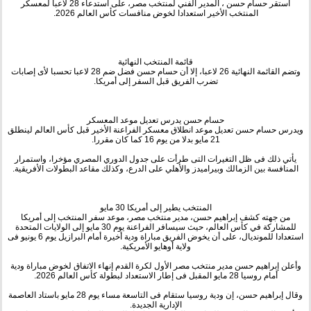
استقر حسام حسن ، المدير الفني لمنتخب مصر، على استدعاء 28 لاعبا لمعسكر
المنتخب الأخير استعدادا لخوض منافسات كأس العالم 2026.
قائمة المنتخب النهائية
وتضم القائمة النهائية 26 لاعبا، إلا أن حسام حسن فضل ضم 28 لاعبا تحسبا لأى إصابات
تضرب الفريق قبل السفر إلى أمريكا.
حسام حسن يدرس تعديل موعد المعسكر
ويدرس حسام حسن تعديل موعد انطلاق معسكر الفراعنة الأخير قبل كأس العالم لينطلق
21 مايو بدلا من يوم 16 كما كان مقررا.
يأتي ذلك فى ظل التغيرات التى طرأت على جدول الدوري المصري مؤخرا، واستمرار
المنافسة بين الزمالك وبيراميدز والأهلي على الدرع، وكذلك مقاعد البطولات الأفريقية.
المنتخب يطير إلى أمريكا 30 مايو
من جهته كشف إبراهيم حسن، مدير منتخب مصر، موعد سفر المنتخب إلى أمريكا
للمشاركة في كأس العالم، حيث سيسافر الفراعنة يوم 30 مايو إلى الولايات المتحدة
استعدادا للمونديال، على أن يخوض الفريق مباراة ودية أخيرة أمام البرازيل يوم 6 يونيو فى
ولاية أوهايو الأمريكية.
وأعلن إبراهيم حسن مدير منتخب مصر الأول لكرة القدم إنهاء الاتفاق لخوض مباراة ودية
أمام روسيا 28 مايو المقبل فى إطار الاستعداد لبطولة كأس العالم 2026.
وقال إبراهيم حسن، إن ودية روسيا ستقام فى التاسعة مساء يوم 28 مايو باستاد العاصمة
الإدارية الجديدة.