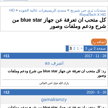
منتديات ثري جي شيرنج
>
منتدى الريسيفرات عالية الجوده HD
>
RoyalTech X HD
كل متحب ان تعرفة عن جهاز blue star من
شرح ودعم وملفات وصور
اضافه رد
صفحة 3 من 3
<
1
2
3
11
#
28 - 11 - 2017
اشرف as
رد: كل متحب ان تعرفة عن جهاز blue star من شرح ودعم وملفات
وصور
بارك الله فيك اخى الغالى
12
#
26 - 5 - 2020
gamalramzy
رد: كل متحب ان تعرفة عن جهاز blue star من شرح ودعم وملفات