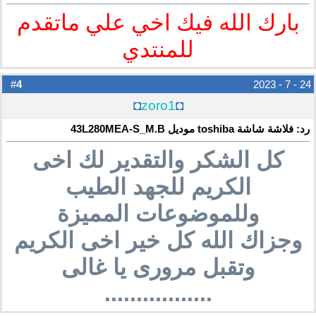
بارك الله فيك اخي علي ماتقدم
للمنتدي
4
#
24 - 7 - 2023
◘
zoro1
◘
رد: فلاشة شاشة toshiba موديل 43L280MEA-S_M.B
كل الشكر والتقدير لك اخى
الكريم للجهد الطيب
وللموضوعات المميزة
وجزاك الله كل خير اخى الكريم
وتقبل مرورى يا غالى
.................