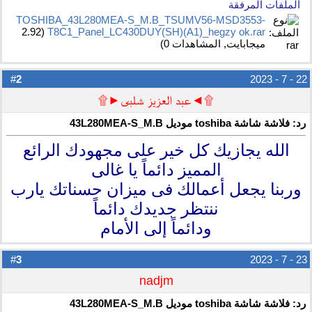
الملفات المرفقة
TOSHIBA_43L280MEA-S_M.B_TSUMV56-MSD3553-
T8C1_Panel_LC430DUY(SH)(A1)_hegzy ok.rar‏
(2.92
ميجابايت, المشاهدات 0)
2
#
22 - 7 - 2023
۩◄عبد العزيز شلبى►۩
رد: فلاشة شاشة toshiba موديل 43L280MEA-S_M.B
الله يجازيك كل خير على مجهودك الرائع
المميز دائماً يا غالى
وربنا يجعل أعمالك فى ميزان حسناتك يارب
ننتظر جديدك دائماً
ودائماً إلى الأمام
3
#
23 - 7 - 2023
nadjm
رد: فلاشة شاشة toshiba موديل 43L280MEA-S_M.B