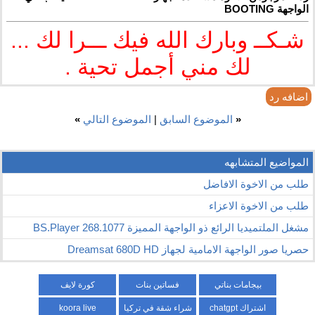
الواجهة BOOTING
شـكــ وبارك الله فيك ـــرا لك ...
لك مني أجمل تحية .
اضافه رد
«
الموضوع السابق
|
الموضوع التالي
»
المواضيع المتشابهه
طلب من الاخوة الافاضل
طلب من الاخوة الاعزاء
مشغل الملتميديا الرائع ذو الواجهة المميزة BS.Player 268.1077
حصريا صور الواجهة الامامية لجهاز Dreamsat 680D HD
بيجامات بناتي
فساتين بنات
كورة لايف
اشتراك chatgpt
شراء شقة في تركيا
koora live