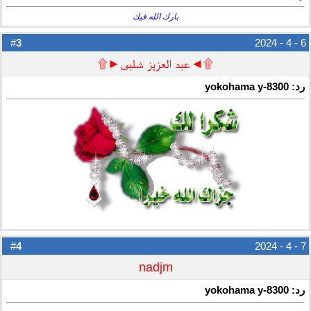
بارك الله فيك
3
#
6 - 4 - 2024
۩◄عبد العزيز شلبى►۩
رد: yokohama y-8300
4
#
7 - 4 - 2024
nadjm
رد: yokohama y-8300