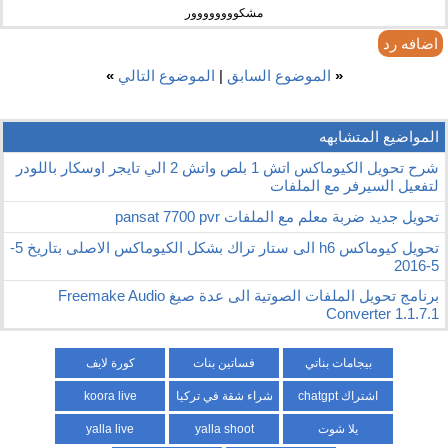
مشكوووووووور
اضافه رد
«
الموضوع السابق
|
الموضوع التالي
»
المواضيع المتشابهه
شرح تحويل الكيوماكس اتش 1 بلص واتش 2 الي تايجر اوسكار باللودر
لتفعيل السيرفر مع الملفات
تحويل جديد ضربة معلم مع الملفات pansat 7700 pvr
تحويل كيوماكس h6 الى ستار تراك بشكل الكيوماكس الاصلى بتاريخ 5-
5-2016
برنامج تحويل الملفات الصوتية الى عدة صيغ Freemake Audio
Converter 1.1.7.1
بيجامات بناتي
فساتين بنات
كورة لايف
اشتراك chatgpt
شراء شقة في تركيا
koora live
يلا شوت
yalla shoot
yalla live