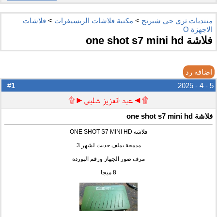
منتديات ثري جي شيرنج
>
مكتبة فلاشات الريسيفرات
>
فلاشات
الاجهزة O
فلاشة one shot s7 mini hd
اضافه رد
1
#
5 - 4 - 2025
۩◄عبد العزيز شلبى►۩
فلاشة one shot s7 mini hd
فلاشة ONE SHOT S7 MINI HD
مدمجة بملف حديث لشهر 3
مرف صور الجهاز ورقم البوردة
8 ميجا