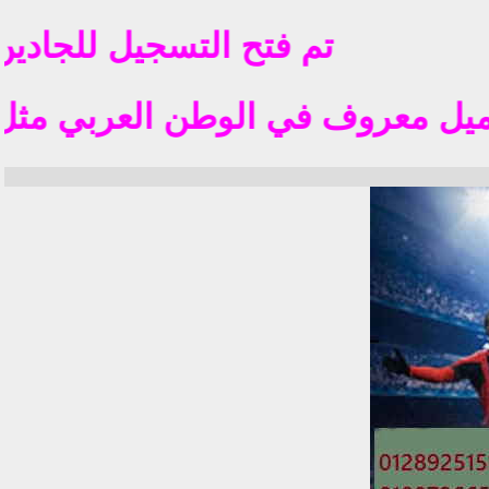
تم فتح التسجيل للجادين فق
 الوطن العربي مثل yahoo hotmil gmail