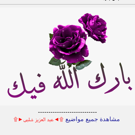
----------------------------
مشاهدة جميع مواضيع
۩◄عبد العزيز شلبى►۩