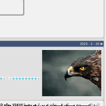
20 - 2 - 2023
رد: احــــــــدث مـــــلف قـــــنوات عربـي لـ هيروشيما V2&V4 معالج Gx6101D بكل جديد