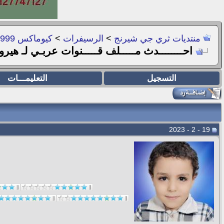
منتديات ثري جي شيرنج
>
الرسيفرات
>
كيوماكس 999 وفيجا و هيروشيما و باراكليبس
احــــــــدث مـــــلف قـــــنوات عربـي لـ هيروشيما V2&V4 معالج Gx6101D
التسجيل
التعليمـــات
19 - 2 - 2023