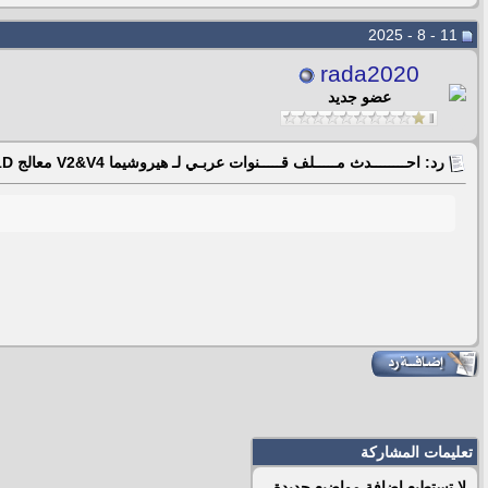
11 - 8 - 2025
rada2020
عضو جديد
رد: احــــــــدث مـــــلف قـــــنوات عربـي لـ هيروشيما V2&V4 معالج Gx6101D بكل جديد
تعليمات المشاركة
لا تستطيع
إضافة مواضيع جديدة