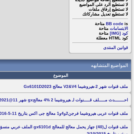
لا تستطيع
الرد على المواضيع
لا تستطيع
إرفاق ملفات
لا تستطيع
تعديل مشاركاتك
is
BB code
متاحة
الابتسامات
متاحة
كود [IMG]
متاحة
كود HTML
معطلة
قوانين المنتدى
المواضيع المتشابهه
الموضوع
ملف قنوات شهر 2-هيروشيما V2&V4 معالج Gx6101D2023
احــــــــدث مـــــلف قـــــنوات لـ هيروشيما 2 %4 معالجgx شهر 11@2021
ملف قنوات عربى هيروشيما فرجن2و4و1 معالج جى اكس بتاريخ 11-5-2016
ملف قنوات ل(40) جهاز يحمل معالج للمعالج gx6101d الملف عربي من
مرتب بتاريخ 2/10/2015