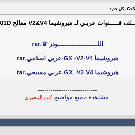
ـــنوات عربـي لـ هيروشيما V2&V4 معالج Gx6101D بكل جديد
اللــــــــــــــــــــــودر ♛.rar
هيروشيما GX -V2-V4-عربي اسلامي.rar
هيروشيما GX -V2-V4-عربي مسيحي.rar
----------------------------
مشاهدة جميع مواضيع
كين المصرى