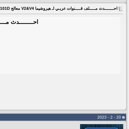
احــــــــدث مـــــلف قـــــنوات عربـي لـ هيروشيما V2&V4 معالج Gx6101D بكل جديد
احــــــــدث مـــــلف قــ
20 - 2 - 2023