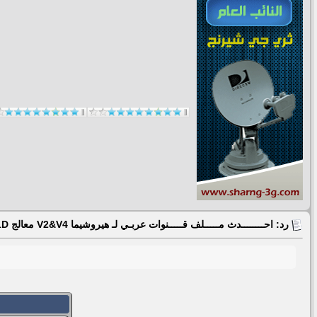
رد: احــــــــدث مـــــلف قـــــنوات عربـي لـ هيروشيما V2&V4 معالج Gx6101D بكل جديد