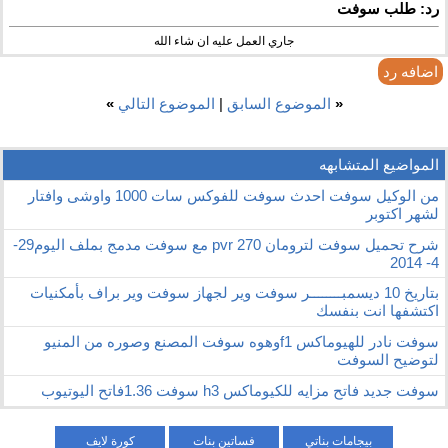
رد: طلب سوفت
جاري العمل عليه ان شاء الله
اضافه رد
«
الموضوع السابق
|
الموضوع التالي
»
المواضيع المتشابهه
من الوكيل سوفت احدث سوفت للفوكس سات 1000 واوشى وافتار
لشهر اكتوبر
شرح تحميل سوفت لترومان 270 pvr مع سوفت مدمج بملف اليوم29-
4- 2014
بتاريخ 10 ديسمبــــــــر سوفت وير لجهاز سوفت وير براف بأمكنيات
اكتشفها انت بنفسك
سوفت نادر للهيوماكس f1وهوه سوفت المصنع وصوره من المنيو
لتوضيح السوفت
سوفت جديد فاتح مزايه للكيوماكس h3 سوفت 1.36فاتح اليوتيوب
بيجامات بناتي
فساتين بنات
كورة لايف