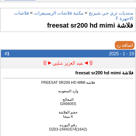
منتديات ثري جي شيرنج
>
مكتبة فلاشات الريسيفرات
>
فلاشات
الاجهزة F
فلاشة freesat sr200 hd mimi
اضافه رد
1
#
19 - 1 - 2025
۩◄عبد العزيز شلبى►۩
فلاشة freesat sr200 hd mimi
فلاشة FREESAT SR200 HD MIMI
وارد السعوديه
المعالج
GX6605S
حجم الفلاشة
4 ميجا
رقم البورده
DZ03-2AHGS74(1642)