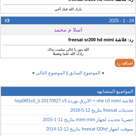
بارك الله فيك أخي
3
#
24 - 1 - 2025
اسلا م محمد
رد: فلاشة freesat sr200 hd mimi
الله ينور يا غالى سلمت يداك
زادك الله علما وفضلا
اضافه رد
«
الموضوع السابق
|
الموضوع التالي
»
المواضيع المتشابهه
فلاشة nhe n3 mimi + الازرق بوردة hsp06f1s0_b 20170927.v5
تحديثات freesat بتاريخ 12-5-2018
حصريا تحديث لجهاز mimi mini بتاريخ 11-1-2015
سوفت لجهاز freesat f20hd بتاريخ 12-12-2014