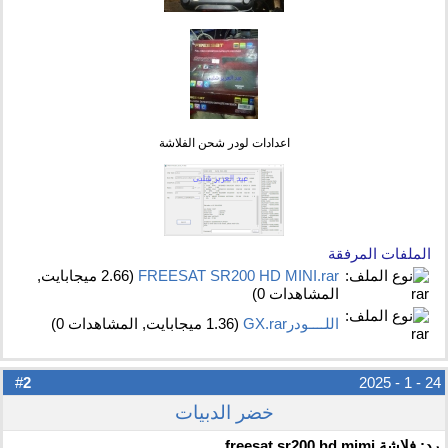
اعدادات لودر شحن الفلاشة
الملفات المرفقة
FREESAT SR200 HD MINI.rar‏
(2.66 ميجابايت,
المشاهدات 0)
اللــــودرGX.rar‏
(1.36 ميجابايت, المشاهدات 0)
2
#
24 - 1 - 2025
خضر الدبيات
رد: فلاشة freesat sr200 hd mimi